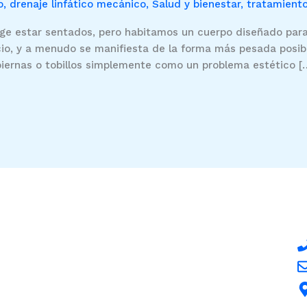
o
,
drenaje linfático mecánico
,
Salud y bienestar
,
tratamiento
ge estar sentados, pero habitamos un cuerpo diseñado para
cio, y a menudo se manifiesta de la forma más pesada posible
iernas o tobillos simplemente como un problema estético [
io
C
Aviso Legal
us
Política de Privacidad
ar
Política de Cookies