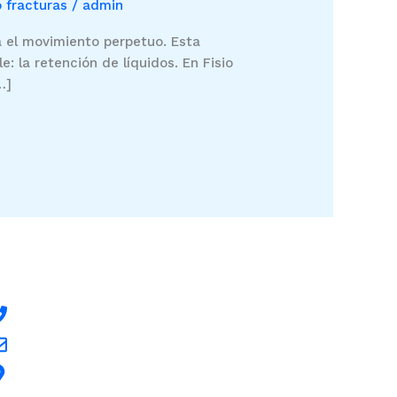
 fracturas
/
admin
 el movimiento perpetuo. Esta
: la retención de líquidos. En Fisio
…]
ontacto
Tlf. 948 14 17 68
info@fisioquercus,com
C/ Santa Alodia, 6 · 31014 · Pamplona