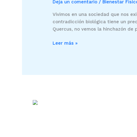
Deja un comentario
/
Bienestar Físic
líquidos
con
Vivimos en una sociedad que nos exi
Presoterapia
contradicción biológica tiene un pre
Quercus, no vemos la hinchazón de p
Leer más »
Centro Sanitar
Querc
Diseñamos tu bienest