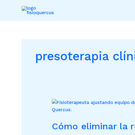
Ir
al
contenido
presoterapia clín
Cómo
eliminar
la
Cómo eliminar la r
retención
de