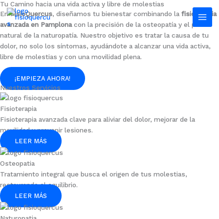
Tu Camino hacia una vida activa y libre de molestias
Ir
En
FisioQuercus
, diseñamos tu bienestar combinando la
fisioterapia
al
avanzada en Pamplona
con la precisión de la osteopatía y el poder
contenido
natural de la naturopatía. Nuestro objetivo es tratar la causa de tu
dolor, no solo los síntomas, ayudándote a alcanzar una vida activa,
libre de molestias y con una movilidad plena.
¡EMPIEZA AHORA!
Nuestros Servicios
Fisioterapia
Fisioterapia avanzada clave para aliviar del dolor, mejorar de la
movilidad y prevenir lesiones.
LEER MÁS
Osteopatia
Tratamiento integral que busca el origen de tus molestias,
restaurando el equilibrio.
LEER MÁS
Naturopatia