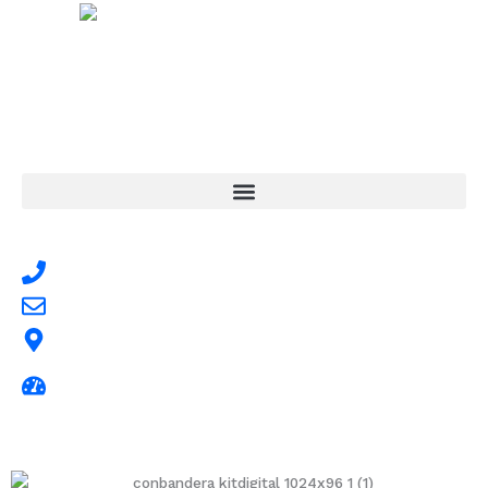
Centro Sanitario
Quercus
Diseñamos tu bienestar
Contacto
Tlf. 948 14 17 68
info@fisioquercus,com
C/ Santa Alodia, 6 · 31014 · Pamplona
Horario: De lunes a viernes de 9,30 a 13 y de 16 a 19,30.
Jueves por la mañana cerrado y sábado de 10,30 a 13,30