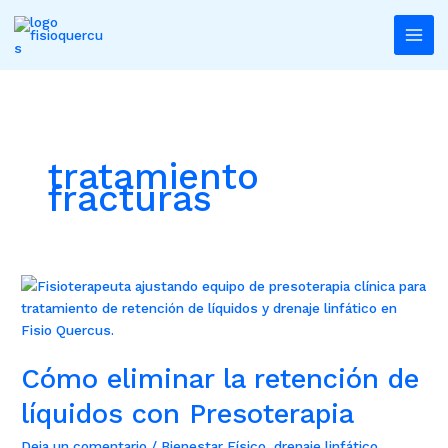
Ir
al
contenido
tratamiento
fracturas
Cómo
eliminar
la
retención
Cómo eliminar la retención de
de
líquidos
líquidos con Presoterapia
con
Presoterapia
Deja un comentario
/
Bienestar Físico
,
drenaje linfático