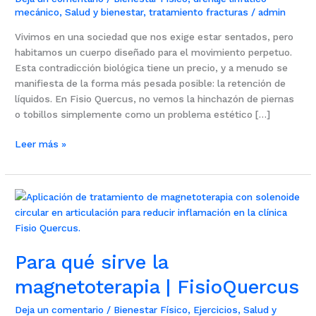
mecánico
,
Salud y bienestar
,
tratamiento fracturas
/
admin
Vivimos en una sociedad que nos exige estar sentados, pero
habitamos un cuerpo diseñado para el movimiento perpetuo.
Esta contradicción biológica tiene un precio, y a menudo se
manifiesta de la forma más pesada posible: la retención de
líquidos. En Fisio Quercus, no vemos la hinchazón de piernas
o tobillos simplemente como un problema estético […]
Leer más »
Para
qué
sirve
la
Para qué sirve la
magnetoterapia
|
magnetoterapia | FisioQuercus
FisioQuercus
Deja un comentario
/
Bienestar Físico
,
Ejercicios
,
Salud y