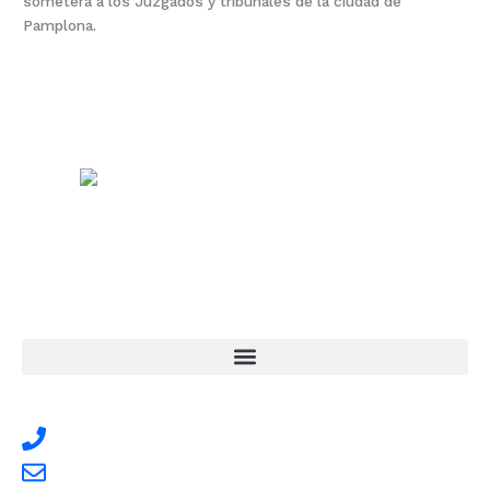
someterá a los Juzgados y tribunales de la ciudad de
Pamplona.
Centro Sanitario
Quercus
Diseñamos tu bienestar
Contacto
Tlf. 948 14 17 68
info@fisioquercus,com