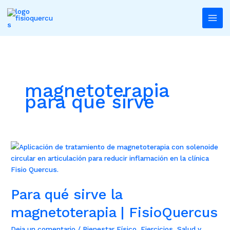
Ir
al
contenido
magnetoterapia
para que sirve
Para
qué
sirve
la
Para qué sirve la
magnetoterapia
|
magnetoterapia | FisioQuercus
FisioQuercus
Deja un comentario
/
Bienestar Físico
,
Ejercicios
,
Salud y